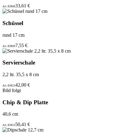
33,61 €
Art. 83808
Schüssel
rund 17 cm
7,55 €
Art. 83809
Servierschale
2,2 ltr. 35,5 x 8 cm
42,00 €
Art. 83825
Bild folgt
Chip & Dip Platte
40,6 cm
50,41 €
Art. 83824