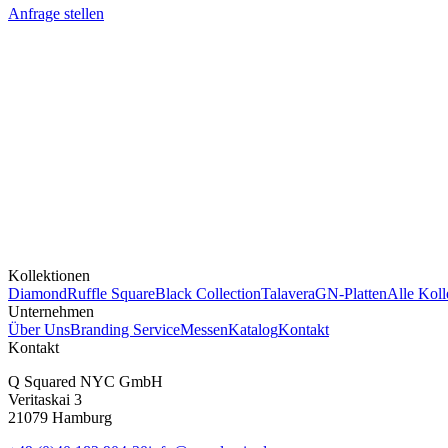
Anfrage stellen
Kollektionen
Diamond
Ruffle Square
Black Collection
Talavera
GN-Platten
Alle Koll
Unternehmen
Über Uns
Branding Service
Messen
Katalog
Kontakt
Kontakt
Q Squared NYC GmbH
Veritaskai 3
21079 Hamburg